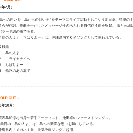
02年2月）
“島への想いを 島からの願いを ”をテーマにライブ活動をおこなう池田卓、待望の
自らが作詞、作曲を手がけたメッセージ性のあふれる自信作４曲を収録。 唄と三線
バラード調の曲である。
「島の人よ」「ちばりよー」は、沖縄県内でＣＭソングとして使われている。
収録曲
１ 島の人よ
２ ニライカナイへ
３ ちばりよー
４ 船浮のあの海で
OLD OUT～
00年10月）
西表島船浮村出身の若手アーティスト、池田卓のファーストシングル。
1曲目の「島の人よ」は、島への素直な思いを唄にしている。
沖縄県内「メガネ１番」天気予報ソングに起用。