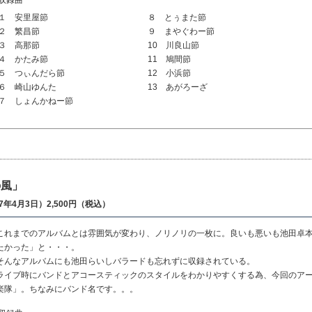
１ 安里屋節
８ とぅまた節
２ 繁昌節
９ まやぐわー節
３ 高那節
10 川良山節
４ かたみ節
11 鳩間節
５ つぃんだら節
12 小浜節
６ 崎山ゆんた
13 あがろーざ
７ しょんかねー節
の風」
07年4月3日）2,500円（税込）
これまでのアルバムとは雰囲気が変わり、ノリノリの一枚に。良いも悪いも池田卓
たかった」と・・・。
そんなアルバムにも池田らいしバラードも忘れずに収録されている。
ライブ時にバンドとアコースティックのスタイルをわかりやすくする為、今回のアー
楽隊」。ちなみにバンド名です。。。