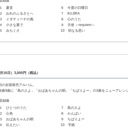
収録曲
１ 夏音
６ 今度の日曜日
２ おれのふるさとへ
７ KUJIRA
３ イダティーチの風
８ 心のうた
４ 小さな翼で
９ 天使 ～requiem～
５ みちくさ
10 切なる思い
5年3月16日）3,000円（税込）
初の全国発売アルバム。
新曲9曲に「島の人よ」「おばあちゃんの唄」「ちばりよー」の3曲をニューアレン
収録曲
１ ひとつのうた
７ 島の人よ
２ 心色
８ かんぱい
３ おばあちゃんの唄
９ ちばりよー
４ 伝えたい
10 手紙