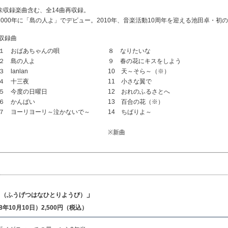
未収録楽曲含む、全14曲再収録。
2000年に「島の人よ」でデビュー。2010年、音楽活動10周年を迎える池田卓・初
収録曲
１ おばあちゃんの唄
８ なりたいな
２ 島の人よ
９ 春の花にキスをしよう
３ lanlan
10 天～そら～（※）
４ 十三夜
11 小さな翼で
５ 今度の日曜日
12 おれのふるさとへ
６ かんぱい
13 百合の花（※）
７ ヨーリヨーリ～泣かないで～
14 ちばりよ～
※新曲
日
」
（ふうげつはなひとりようび）
8年10月10日）2,500円（税込）