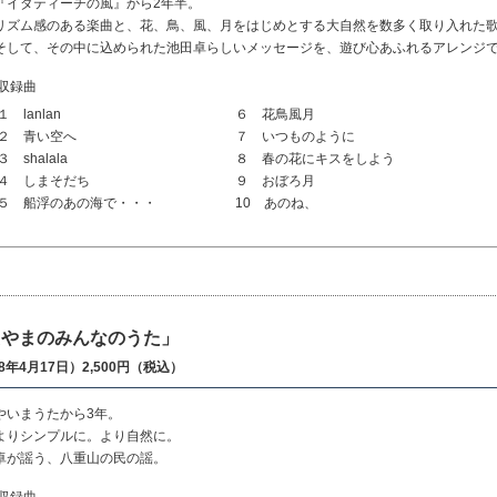
『イダティーチの風』から2年半。
リズム感のある楽曲と、花、鳥、風、月をはじめとする大自然を数多く取り入れた
そして、その中に込められた池田卓らしいメッセージを、遊び心あふれるアレンジ
収録曲
１ lanlan
６ 花鳥風月
２ 青い空へ
７ いつものように
３ shalala
８ 春の花にキスをしよう
４ しまそだち
９ おぼろ月
５ 船浮のあの海で・・・
10 あのね、
えやまのみんなのうた」
08年4月17日）2,500円（税込）
やいまうたから3年。
よりシンプルに。より自然に。
卓が謡う、八重山の民の謡。
収録曲