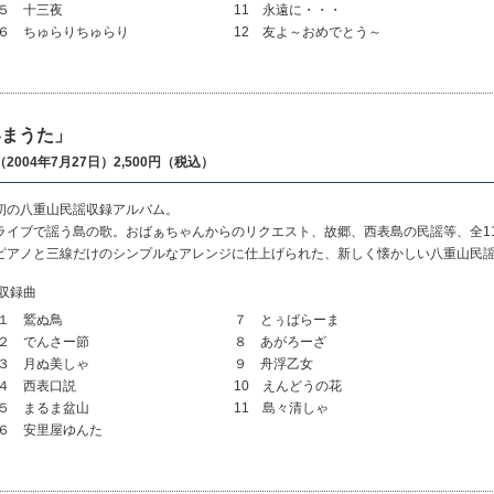
５ 十三夜
11 永遠に・・・
６ ちゅらりちゅらり
12 友よ～おめでとう～
いまうた」
2004年7月27日）2,500円（税込）
初の八重山民謡収録アルバム。
ライブで謡う島の歌。おばぁちゃんからのリクエスト、故郷、西表島の民謡等、全1
ピアノと三線だけのシンプルなアレンジに仕上げられた、新しく懐かしい八重山民
収録曲
１ 鷲ぬ鳥
７ とぅばらーま
２ でんさー節
８ あがろーざ
３ 月ぬ美しゃ
９ 舟浮乙女
４ 西表口説
10 えんどうの花
５ まるま盆山
11 島々清しゃ
６ 安里屋ゆんた