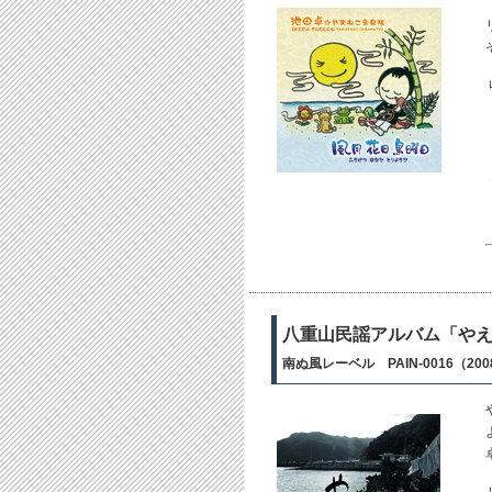
八重山民謡アルバム「や
南ぬ風レーベル PAIN-0016（20