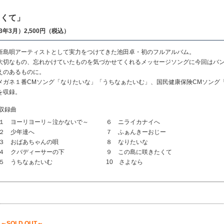
たくて」
03年3月）2,500円（税込）
新島唄アーティストとして実力をつけてきた池田卓・初のフルアルバム。
大切なもの、忘れかけていたものを気づかせてくれるメッセージソングに今回はバ
えのあるものに。
メガネ１番CMソング「なりたいな」「うちなぁたいむ」、国民健康保険CMソング「
を収録。
収録曲
１ ヨーリヨーリ～泣かないで～
６ ニライカナイへ
２ 少年達へ
７ ふぁんきーおじー
３ おばあちゃんの唄
８ なりたいな
４ クバディーサーの下
９ この島に咲きたくて
５ うちなぁたいむ
10 さよなら
」
～SOLD OUT～