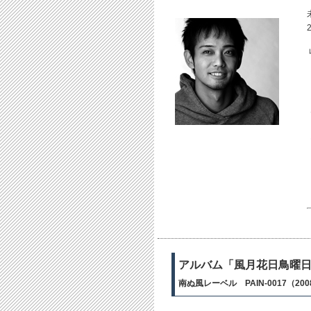
アルバム「風月花日鳥曜
南ぬ風レーベル PAIN-0017（200