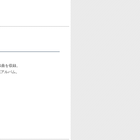
1曲を収録。
謡アルバム。